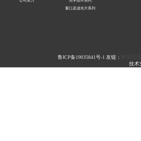
公司实力
光学组件系列
窗口及滤光片系列
鲁ICP备19035841号-1
友链：
阿里巴
技术